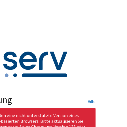
ung
Hilfe
den eine nicht unterstützte Version eines
asierten Browsers. Bitte aktualisieren Sie
rowser auf eine Chromium-Version 138 oder